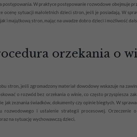
a postępowania. W praktyce postępowanie rozwodowe obejmuje prze
że ocenę sytuacji małoletnich dzieci stron, jeśli je posiadają. W sp
ak i majątkową stron, mając na uwadze dobro dzieci i możliwość da
rocedura orzekania o w
 obu stron, jeśli zgromadzony materiał dowodowy wskazuje na zaw
oskować o rozwód bez orzekania o winie, co często przyspiesza z
e jak zeznania świadków, dokumenty czy opinie biegłych. W spraw
u rozwodowego i ustalenie strategii procesowej. Orzeczenie
raz na sytuację wychowawczą dzieci.