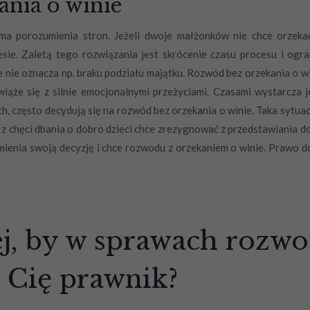
nia o winie
a porozumienia stron. Jeżeli dwoje małżonków nie chce orzekać
. Zaletą tego rozwiązania jest skrócenie czasu procesu i ogran
e nie oznacza np. braku podziału majątku. Rozwód bez orzekania o wi
wiąże się z silnie emocjonalnymi przeżyciami. Czasami wystarcza
h, często decydują się na rozwód bez orzekania o winie. Taka sytua
 z chęci dbania o dobro dzieci chce zrezygnować z przedstawiania
zmienia swoją decyzję i chce rozwodu z orzekaniem o winie. Prawo 
ej, by w sprawach roz
 Cię prawnik?