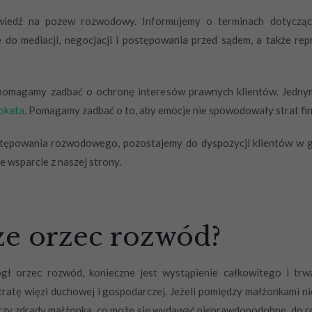
iedź na pozew rozwodowy. Informujemy o terminach dotycząc
do mediacji, negocjacji i postępowania przed sądem, a także r
 pomagamy zadbać o ochronę interesów prawnych klientów. Jedny
okata
. Pomagamy zadbać o to, aby emocje nie spowodowały strat fi
tępowania rozwodowego, pozostajemy do dyspozycji klientów w god
e wsparcie z naszej strony.
e orzec rozwód?
ł orzec rozwód, konieczne jest wystąpienie całkowitego i trw
 utratę więzi duchowej i gospodarczej. Jeżeli pomiędzy małżonkami 
 czy zdrady małżonka, co może się wydawać nieprawdopodobne, do ro