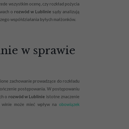
de wszystkim ocenę, czy rozkład pożycia
rawach o
rozwód w Lublinie
sądy analizują
lszego współdziałania byłych małżonków.
inie w sprawie
inione zachowanie prowadzące do rozkładu
akończenie postępowania. W postępowaniu
ach o
rozwód w Lublinie
istotne znaczenie
 o winie może mieć wpływ na
obowiązek