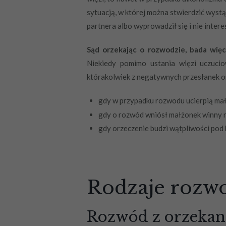
sytuacją, w której można stwierdzić wyst
partnera albo wyprowadził się i nie intere
Sąd orzekając o rozwodzie, bada więc
Niekiedy pomimo ustania więzi uczuciow
którakolwiek z negatywnych przesłanek o
gdy w przypadku rozwodu ucierpią mało
gdy o rozwód wniósł małżonek winny r
gdy orzeczenie budzi wątpliwości pod 
Rodzaje rozw
Rozwód z orzekan