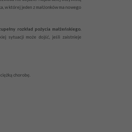
aka, w której jeden z małżonków ma nowego
zupełny rozkład pożycia małżeńskiego
.
j sytuacji może dojść, jeśli zaistnieje
 ciężką chorobę.