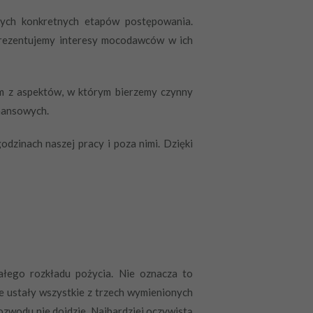
ych konkretnych etapów postępowania.
eprezentujemy interesy mocodawców w ich
m z aspektów, w którym bierzemy czynny
nansowych.
zinach naszej pracy i poza nimi. Dzięki
ałego rozkładu pożycia. Nie oznacza to
nie ustały wszystkie z trzech wymienionych
zwodu nie dojdzie. Najbardziej oczywistą