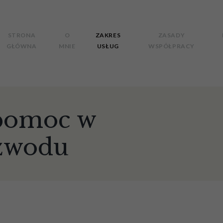
STRONA
O
ZAKRES
ZASADY
GŁÓWNA
MNIE
USŁUG
WSPÓŁPRACY
pomoc w
ozwodu