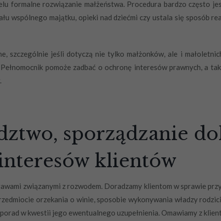
lu formalne rozwiązanie małżeństwa. Procedura bardzo często jes
ału wspólnego majątku, opieki nad dziećmi czy ustala się sposób r
szczególnie jeśli dotyczą nie tylko małżonków, ale i małoletnic
 Pełnomocnik pomoże zadbać o ochronę interesów prawnych, a takż
.
dztwo, sporządzanie d
 interesów klientów
wami związanymi z rozwodem. Doradzamy klientom w sprawie przyjęci
rzedmiocie orzekania o winie, sposobie wykonywania władzy rodzicie
porad w kwestii jego ewentualnego uzupełnienia. Omawiamy z klient