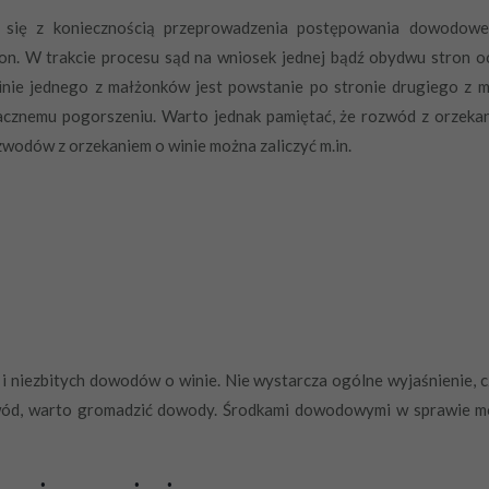
się z koniecznością przeprowadzenia postępowania dowodoweg
n. W trakcie procesu sąd na wniosek jednej bądź obydwu stron oc
inie jednego z małżonków jest powstanie po stronie drugiego z
acznemu pogorszeniu. Warto jednak pamiętać, że rozwód z orzeka
wodów z orzekaniem o winie można zaliczyć m.in.
i niezbitych dowodów o winie. Nie wystarcza ogólne wyjaśnienie, cz
ód, warto gromadzić dowody. Środkami dowodowymi w sprawie mog