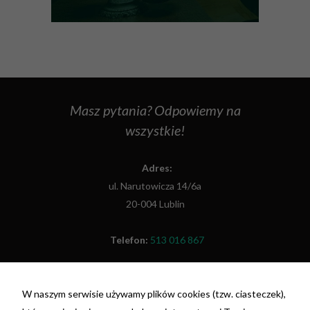
Masz pytania? Odpowiemy na
wszystkie!
Adres:
ul. Narutowicza 14/6a
20-004 Lublin
Telefon:
513 016 867
Fax:
(81) 479 48 26
W naszym serwisie używamy plików cookies (tzw. ciasteczek),