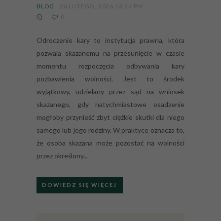
BLOG
26 LUTEGO, 2026 13:24 PM
0
Odroczenie kary to instytucja prawna, która
pozwala skazanemu na przesunięcie w czasie
momentu rozpoczęcia odbywania kary
pozbawienia wolności. Jest to środek
wyjątkowy, udzielany przez sąd na wniosek
skazanego, gdy natychmiastowe osadzenie
mogłoby przynieść zbyt ciężkie skutki dla niego
samego lub jego rodziny. W praktyce oznacza to,
że osoba skazana może pozostać na wolności
przez określony...
DOWIEDZ SIĘ WIĘCEJ