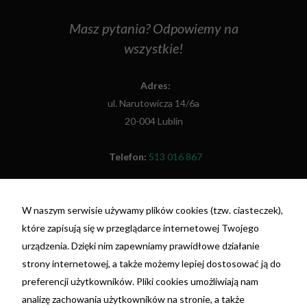
Masz pytania? Odpowiemy na
wszystkie!
Adres:
ul. Narutowicza 14/6a
20-004 Lublin
Telefon:
513 016 867
Fax:
(81) 479 48 26
W naszym serwisie używamy plików cookies (tzw. ciasteczek),
które zapisują się w przeglądarce internetowej Twojego
NIP: 7692055698
urządzenia. Dzięki nim zapewniamy prawidłowe działanie
REGON: 381396675
strony internetowej, a także możemy lepiej dostosować ją do
nr konta: 29 1020 3150 0000 3202 0110 4199 -
preferencji użytkowników. Pliki cookies umożliwiają nam
PKO BP
analizę zachowania użytkowników na stronie, a także