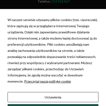
Telefon:
513 016 867
Fax:
(81) 479 48 26
W naszym serwisie używamy plików cookies (tzw. ciasteczek),
NIP: 7692055698
które zapisują się w przeglądarce internetowej Twojego
REGON: 381396675
urządzenia. Dzięki nim zapewniamy prawidłowe działanie
nr konta: 29 1020 3150 0000 3202 0110 4199 -
strony internetowej, a także możemy lepiej dostosować ją do
PKO BP
preferencji użytkowników. Pliki cookies umożliwiają nam
analizę zachowania użytkowników na stronie, a także
Ta strona korzysta z plików cookie. Używając tej
pozwalają na odpowiednie dopasowanie treści reklamowych,
strony wyrażasz zgodę na używanie plików
również przy współpracy z wybranymi partnerami. Możesz
cookie, zgodnie z aktualnymi ustawieniami
zarządzać plikami cookies, przechodząc do Ustawień.
Twojej przeglądarki. Możesz dowiedzieć się
Informujemy, że zgodę można wycofać w dowolnym
więcej w jakim celu są używane oraz o zmianie
momencie.
Przeczytaj naszą politykę cookie
ustawień przeglądarki.
Kliknij tutaj »
Ustawienia
Zmień ustawienia Cookies