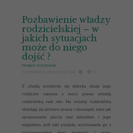
Pozbawienie władzy
rodzicielskiej – w
jakich sytuacjach
może do niego
dojść ?
PRAWO RODZINNE
16 CZERWCA, 2020 09:17 AM
0
Z chwilą urodzenia się dziecka oboje jego
rodziców nabywa z mocy prawa władzę
rodzicielską nad nim. Na władzę rodzicielską
składają się zarówno prawa i obowiązki, takie jak
sprawowanie pieczy nad dzieckiem i jego
majątkiem, jeśli taki posiada, wychowanie go z
poszanowaniem jego godności i praw,