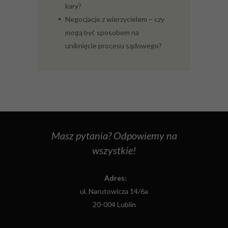
kary?
Negocjacje z wierzycielem – czy
mogą być sposobem na
uniknięcie procesu sądowego?
Masz pytania? Odpowiemy na
wszystkie!
Adres:
ul. Narutowicza 14/6a
20-004 Lublin