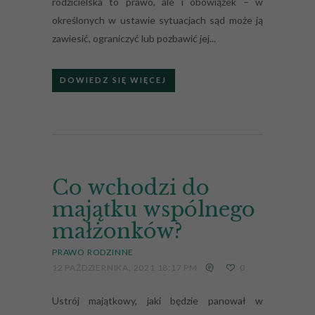
rodzicielska to prawo, ale i obowiązek – w
określonych w ustawie sytuacjach sąd może ją
zawiesić, ograniczyć lub pozbawić jej...
DOWIEDZ SIĘ WIĘCEJ
Co wchodzi do
majątku wspólnego
małżonków?
PRAWO RODZINNE
12 PAŹDZIERNIKA, 2021 18:17 PM
0
Ustrój majątkowy, jaki będzie panował w