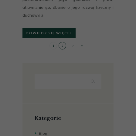
utrzymanie go, dbanie o jego rozwój fizyczny i
Konieczne
duchowy, a
Te pliki cookie
nie są
opcjonalne. Są
one potrzebne
DOWIEDZ SIĘ WIĘCEJ
do
funkcjonowania
1
2
strony
internetowej.
Statystyka
Abyśmy mogli
poprawić
funkcjonalność
i strukturę
strony
internetowej,
na podstawie
tego, jak strona
Kategorie
jest używana.
Blog