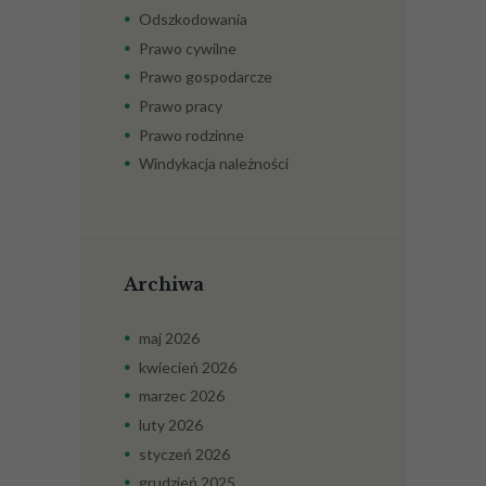
Doświadczenie
Odszkodowania
Aby nasza strona
internetowa
Prawo cywilne
działała jak
Prawo gospodarcze
najlepiej podczas
twojego przejścia
Prawo pracy
na nią. Jeśli
Prawo rodzinne
odrzucisz te pliki
cookie, niektóre
Windykacja należności
funkcje znikną ze
strony
internetowej.
Marketing
Archiwa
Udostępniając swoje
zainteresowania i
maj
2026
zachowania podczas
odwiedzania naszej
kwiecień
2026
strony, zwiększasz
szansę na
marzec
2026
zobaczenie
luty
2026
spersonalizowanych
treści i ofert.
styczeń
2026
grudzień
2025