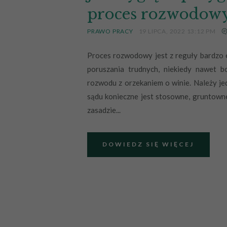
proces rozwodowy
PRAWO PRACY
19 LIPCA, 2022 13:12 PM
Proces rozwodowy jest z reguły bardz
poruszania trudnych, niekiedy nawet 
rozwodu z orzekaniem o winie. Należy je
sądu konieczne jest stosowne, gruntowne
zasadzie...
DOWIEDZ SIĘ WIĘCEJ