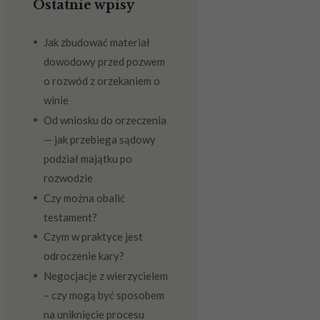
Ostatnie wpisy
Jak zbudować materiał
dowodowy przed pozwem
o rozwód z orzekaniem o
winie
Od wniosku do orzeczenia
— jak przebiega sądowy
podział majątku po
rozwodzie
Czy można obalić
testament?
Czym w praktyce jest
odroczenie kary?
Negocjacje z wierzycielem
– czy mogą być sposobem
na uniknięcie procesu