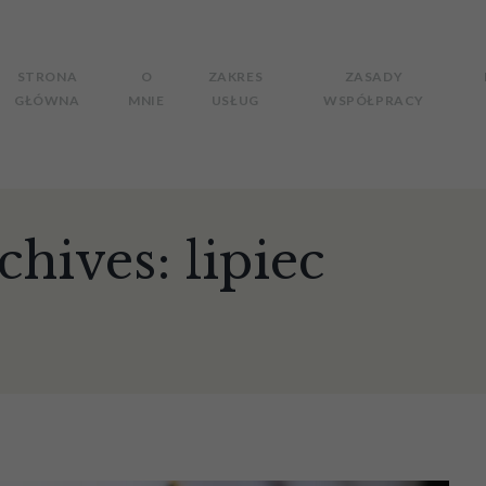
STRONA
O
ZAKRES
ZASADY
GŁÓWNA
MNIE
USŁUG
WSPÓŁPRACY
hives: lipiec