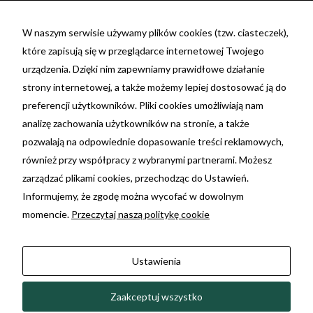
Fax:
(81) 479 48 26
W naszym serwisie używamy plików cookies (tzw. ciasteczek),
które zapisują się w przeglądarce internetowej Twojego
NIP: 7692055698
urządzenia. Dzięki nim zapewniamy prawidłowe działanie
REGON: 381396675
strony internetowej, a także możemy lepiej dostosować ją do
nr konta: 29 1020 3150 0000 3202 0110 4199 -
preferencji użytkowników. Pliki cookies umożliwiają nam
PKO BP
analizę zachowania użytkowników na stronie, a także
pozwalają na odpowiednie dopasowanie treści reklamowych,
Ta strona korzysta z plików cookie. Używając tej
również przy współpracy z wybranymi partnerami. Możesz
strony wyrażasz zgodę na używanie plików
zarządzać plikami cookies, przechodząc do Ustawień.
cookie, zgodnie z aktualnymi ustawieniami
Informujemy, że zgodę można wycofać w dowolnym
Twojej przeglądarki. Możesz dowiedzieć się
momencie.
Przeczytaj naszą politykę cookie
więcej w jakim celu są używane oraz o zmianie
ustawień przeglądarki.
Kliknij tutaj »
Ustawienia
Zmień ustawienia Cookies
Zaakceptuj wszystko
Twoje us
2026 © Skalska | Projekt i wykonanie:
Freeline