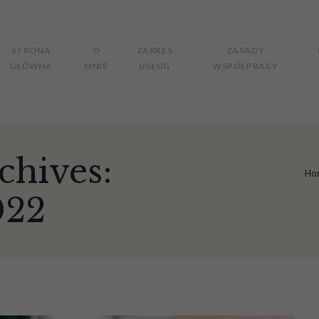
STRONA
O
ZAKRES
ZASADY
GŁÓWNA
MNIE
USŁUG
WSPÓŁPRACY
chives:
Ho
022