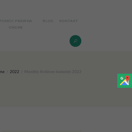
POMOC PRAWNA
BLOG
KONTAKT
ONLINE
me
2022
Monthly Archives: kwiecień 2022