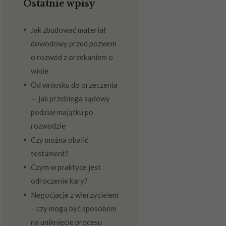
Ostatnie wpisy
Jak zbudować materiał
dowodowy przed pozwem
o rozwód z orzekaniem o
winie
Od wniosku do orzeczenia
— jak przebiega sądowy
podział majątku po
rozwodzie
Czy można obalić
testament?
Czym w praktyce jest
odroczenie kary?
Negocjacje z wierzycielem
– czy mogą być sposobem
na uniknięcie procesu