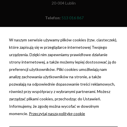
20-004 Lublin
Telefon:
513 016 867
Fax:
(81) 479 48 26
W naszym serwisie używamy plików cookies (tzw. ciasteczek),
NIP: 7692055698
które zapisują się w przeglądarce internetowej Twojego
REGON: 381396675
urządzenia. Dzięki nim zapewniamy prawidłowe działanie
nr konta: 29 1020 3150 0000 3202 0110 4199 -
strony internetowej, a także możemy lepiej dostosować ją do
PKO BP
preferencji użytkowników. Pliki cookies umożliwiają nam
analizę zachowania użytkowników na stronie, a także
Ta strona korzysta z plików cookie. Używając tej
pozwalają na odpowiednie dopasowanie treści reklamowych,
strony wyrażasz zgodę na używanie plików
również przy współpracy z wybranymi partnerami. Możesz
cookie, zgodnie z aktualnymi ustawieniami
zarządzać plikami cookies, przechodząc do Ustawień.
Twojej przeglądarki. Możesz dowiedzieć się
Informujemy, że zgodę można wycofać w dowolnym
więcej w jakim celu są używane oraz o zmianie
momencie.
Przeczytaj naszą politykę cookie
ustawień przeglądarki.
Kliknij tutaj »