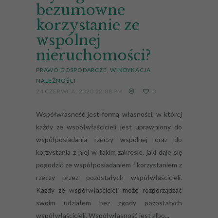
bezumowne
korzystanie ze
wspólnej
nieruchomości?
PRAWO GOSPODARCZE
WINDYKACJA
NALEŻNOŚCI
24 CZERWCA, 2020 22:08 PM
0
Współwłasność jest formą własności, w której
każdy ze współwłaścicieli jest uprawniony do
współposiadania rzeczy wspólnej oraz do
korzystania z niej w takim zakresie, jaki daje się
pogodzić ze współposiadaniem i korzystaniem z
rzeczy przez pozostałych współwłaścicieli.
Każdy ze współwłaścicieli może rozporządzać
swoim udziałem bez zgody pozostałych
współwłaścicieli. Współwłasność jest albo...