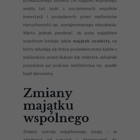
prowadzonego biznesu. Do majątku wspólnego
wejdą też zyski z poczynionych wspólnie
inwestycji i posiadanych przez małżonków
nieruchomości np. wynajmowanego mieszkania.
Warto jednak pamiętać, że poza majątkiem
wspólnym istnieje także
majątek osobisty
, na
który składają się dobra posiadane przez każde z
małżonków przed ślubem lub niektóre składniki
pozyskane już podczas małżeństwa np. spadki
bądź darowizny.
Zmiany
majątku
wspólnego
Zmiany ustroju majątkowego mogą – w
zależności od sytuacji – doprowadzić do