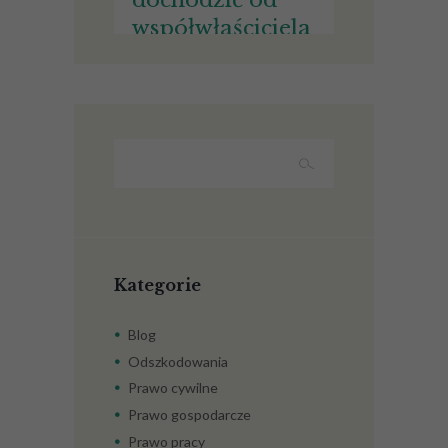
dochodzić od
współwłaściciela
nieruchomości
wynagrodzenia
za bezumowne
korzystanie ze
wspólnej
nieruchomości?
Kategorie
Blog
Odszkodowania
Prawo cywilne
Prawo gospodarcze
Prawo pracy