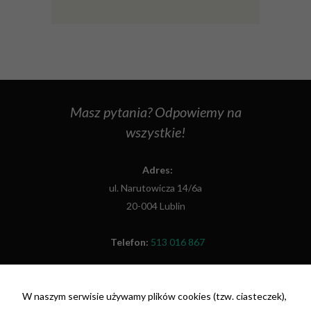
Masz pytania? Odpowiemy na
wszystkie!
Adres:
ul. Narutowicza 14/6a
20-004 Lublin
Telefon:
513 016 867
Fax:
(81) 479 48 26
W naszym serwisie używamy plików cookies (tzw. ciasteczek),