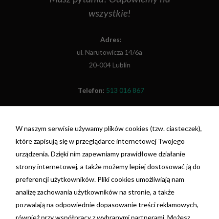
wszystkie!
Adres:
ul. Narutowicza 14/6a
Konieczne
20-004 Lublin
Te pliki cookie
nie są
opcjonalne. Są
Telefon:
513 016 867
one potrzebne
do
funkcjonowania
Fax:
(81) 479 48 26
strony
internetowej.
W naszym serwisie używamy plików cookies (tzw. ciasteczek),
NIP: 7692055698
które zapisują się w przeglądarce internetowej Twojego
REGON: 381396675
urządzenia. Dzięki nim zapewniamy prawidłowe działanie
Statystyka
nr konta: 29 1020 3150 0000 3202 0110 4199 -
strony internetowej, a także możemy lepiej dostosować ją do
Abyśmy mogli
poprawić
PKO BP
preferencji użytkowników. Pliki cookies umożliwiają nam
funkcjonalność
analizę zachowania użytkowników na stronie, a także
i strukturę
strony
Ta strona korzysta z plików cookie. Używając tej
pozwalają na odpowiednie dopasowanie treści reklamowych,
internetowej,
strony wyrażasz zgodę na używanie plików
również przy współpracy z wybranymi partnerami. Możesz
na podstawie