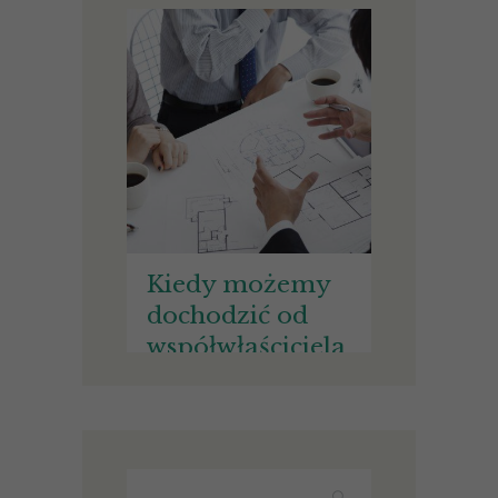
Kiedy możemy
dochodzić od
współwłaściciela
nieruchomości
wynagrodzenia
za bezumowne
korzystanie ze