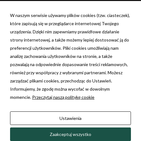
Fax:
(81) 479 48 26
W naszym serwisie używamy plików cookies (tzw. ciasteczek),
NIP: 7692055698
które zapisują się w przeglądarce internetowej Twojego
REGON: 381396675
urządzenia. Dzięki nim zapewniamy prawidłowe działanie
nr konta: 29 1020 3150 0000 3202 0110 4199 -
strony internetowej, a także możemy lepiej dostosować ją do
PKO BP
preferencji użytkowników. Pliki cookies umożliwiają nam
analizę zachowania użytkowników na stronie, a także
Ta strona korzysta z plików cookie. Używając tej
pozwalają na odpowiednie dopasowanie treści reklamowych,
strony wyrażasz zgodę na używanie plików
również przy współpracy z wybranymi partnerami. Możesz
cookie, zgodnie z aktualnymi ustawieniami
zarządzać plikami cookies, przechodząc do Ustawień.
Twojej przeglądarki. Możesz dowiedzieć się
Informujemy, że zgodę można wycofać w dowolnym
więcej w jakim celu są używane oraz o zmianie
momencie.
Przeczytaj naszą politykę cookie
ustawień przeglądarki.
Kliknij tutaj »
Ustawienia
Zmień ustawienia Cookies
Zaakceptuj wszystko
Twoje us
2026 © Skalska | Projekt i wykonanie:
Freeline