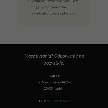
Negocjacje z wierzycielem – czy
mogą być sposobem na
uniknięcie procesu sądowego?
Masz pytania? Odpowiemy na
wszystkie!
Adres:
ul. Narutowicza 14/6a
20-004 Lublin
Telefon:
513 016 867