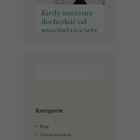
Kiedy możemy
dochodzić od
współwłaściciela
nieruchomości
wynagrodzenia
za bezumowne
korzystanie ze
wspólnej
nieruchomości?
Kategorie
Blog
Odszkodowania