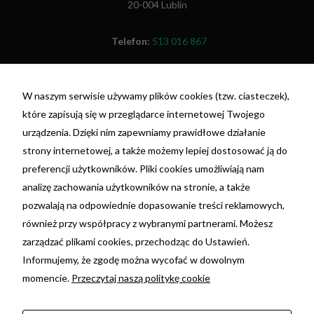
20-004 Lublin
Telefon:
513 016 867
Fax:
(81) 479 48 26
W naszym serwisie używamy plików cookies (tzw. ciasteczek),
NIP: 7692055698
które zapisują się w przeglądarce internetowej Twojego
REGON: 381396675
urządzenia. Dzięki nim zapewniamy prawidłowe działanie
nr konta: 29 1020 3150 0000 3202 0110 4199 -
strony internetowej, a także możemy lepiej dostosować ją do
PKO BP
preferencji użytkowników. Pliki cookies umożliwiają nam
analizę zachowania użytkowników na stronie, a także
Ta strona korzysta z plików cookie. Używając tej
pozwalają na odpowiednie dopasowanie treści reklamowych,
strony wyrażasz zgodę na używanie plików
również przy współpracy z wybranymi partnerami. Możesz
cookie, zgodnie z aktualnymi ustawieniami
zarządzać plikami cookies, przechodząc do Ustawień.
Twojej przeglądarki. Możesz dowiedzieć się
Informujemy, że zgodę można wycofać w dowolnym
więcej w jakim celu są używane oraz o zmianie
momencie.
Przeczytaj naszą politykę cookie
ustawień przeglądarki.
Kliknij tutaj »