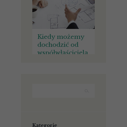
Kiedy możemy
dochodzić od
współwłaściciela
nieruchomości
wynagrodzenia
za bezumowne
korzystanie ze
wspólnej
nieruchomości?
Kategorie