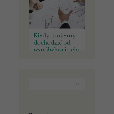
Kiedy możemy
dochodzić od
współwłaściciela
nieruchomości
wynagrodzenia
za bezumowne
korzystanie ze
wspólnej
nieruchomości?