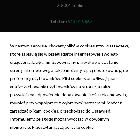
20-004 Lublin
Telefon:
513 016 867
Fax:
(81) 479 48 26
W naszym serwisie używamy plików cookies (tzw. ciasteczek),
NIP: 7692055698
które zapisują się w przeglądarce internetowej Twojego
REGON: 381396675
urządzenia. Dzięki nim zapewniamy prawidłowe działanie
nr konta: 29 1020 3150 0000 3202 0110 4199 -
strony internetowej, a także możemy lepiej dostosować ją do
PKO BP
preferencji użytkowników. Pliki cookies umożliwiają nam
analizę zachowania użytkowników na stronie, a także
Ta strona korzysta z plików cookie. Używając tej
pozwalają na odpowiednie dopasowanie treści reklamowych,
strony wyrażasz zgodę na używanie plików
również przy współpracy z wybranymi partnerami. Możesz
cookie, zgodnie z aktualnymi ustawieniami
zarządzać plikami cookies, przechodząc do Ustawień.
Twojej przeglądarki. Możesz dowiedzieć się
Informujemy, że zgodę można wycofać w dowolnym
więcej w jakim celu są używane oraz o zmianie
momencie.
Przeczytaj naszą politykę cookie
ustawień przeglądarki.
Kliknij tutaj »