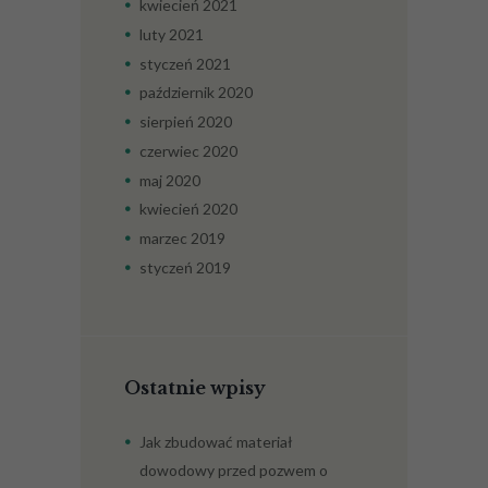
tego, jak strona
kwiecień
2021
jest używana.
luty
2021
styczeń
2021
Doświadczenie
październik
2020
Aby nasza strona
sierpień
2020
internetowa
działała jak
czerwiec
2020
najlepiej podczas
maj
2020
twojego przejścia
na nią. Jeśli
kwiecień
2020
odrzucisz te pliki
marzec
2019
cookie, niektóre
funkcje znikną ze
styczeń
2019
strony
internetowej.
Marketing
Ostatnie wpisy
Udostępniając swoje
zainteresowania i
zachowania podczas
Jak zbudować materiał
odwiedzania naszej
strony, zwiększasz
dowodowy przed pozwem o
szansę na