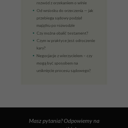
rozwód z orzekaniem o winie
zobaczenie
spersonalizowanych
Od wniosku do orzeczenia — jak
treści i ofert.
przebiega sądowy podział
majątku po rozwodzie
Czy można obalić testament?
Czym w praktyce jest odroczenie
kary?
Negocjacje z wierzycielem – czy
mogą być sposobem na
uniknięcie procesu sądowego?
Masz pytania? Odpowiemy na