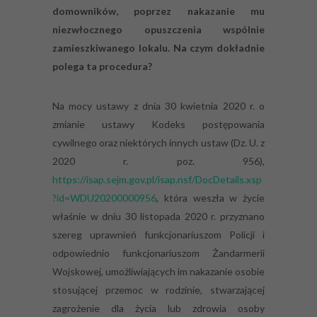
domowników, poprzez nakazanie mu
niezwłocznego opuszczenia wspólnie
zamieszkiwanego lokalu. Na czym dokładnie
polega ta procedura?
Na mocy ustawy z dnia 30 kwietnia 2020 r. o
zmianie ustawy Kodeks postępowania
cywilnego oraz niektórych innych ustaw (Dz. U. z
2020 r. poz. 956),
https://isap.sejm.gov.pl/isap.nsf/DocDetails.xsp
?id=WDU20200000956
, która weszła w życie
właśnie w dniu 30 listopada 2020 r. przyznano
szereg uprawnień funkcjonariuszom Policji i
odpowiednio funkcjonariuszom Żandarmerii
Wojskowej, umożliwiających im nakazanie
osobie
stosującej przemoc w rodzinie, stwarzającej
zagrożenie dla życia lub zdrowia osoby