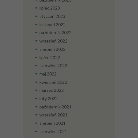
lipiec
2023
styczeń
2023
listopad
2022
październik
2022
Konieczne
Te pliki cookie
wrzesień
2022
nie są
sierpień
2022
opcjonalne. Są
one potrzebne
lipiec
2022
do
czerwiec
2022
funkcjonowania
strony
maj
2022
internetowej.
kwiecień
2022
marzec
2022
Statystyka
luty
2022
Abyśmy mogli
październik
2021
poprawić
funkcjonalność
wrzesień
2021
i strukturę
sierpień
2021
strony
internetowej,
czerwiec
2021
na podstawie