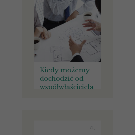
Kiedy możemy
dochodzić od
współwłaściciela
nieruchomości
wynagrodzenia
za bezumowne
korzystanie ze
wspólnej