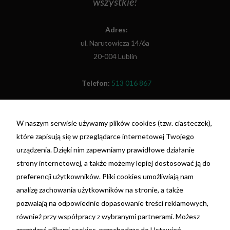
wszystkie!
Adres:
ul. Narutowicza 14/6a
20-004 Lublin
Telefon:
513 016 867
Fax:
(81) 479 48 26
W naszym serwisie używamy plików cookies (tzw. ciasteczek),
które zapisują się w przeglądarce internetowej Twojego
NIP: 7692055698
urządzenia. Dzięki nim zapewniamy prawidłowe działanie
REGON: 381396675
strony internetowej, a także możemy lepiej dostosować ją do
nr konta: 29 1020 3150 0000 3202 0110 4199 -
preferencji użytkowników. Pliki cookies umożliwiają nam
PKO BP
analizę zachowania użytkowników na stronie, a także
pozwalają na odpowiednie dopasowanie treści reklamowych,
Ta strona korzysta z plików cookie. Używając tej
również przy współpracy z wybranymi partnerami. Możesz
strony wyrażasz zgodę na używanie plików
zarządzać plikami cookies, przechodząc do Ustawień.
cookie, zgodnie z aktualnymi ustawieniami