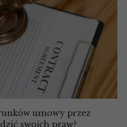
runków umowy przez
odzić swoich praw?