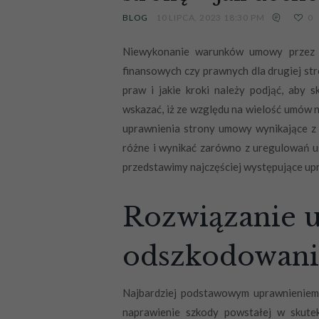
BLOG
10 LIPCA, 2023 18:30 PM
0
Niewykonanie warunków umowy przez 
finansowych czy prawnych dla drugiej str
praw i jakie kroki należy podjąć, aby
wskazać, iż ze względu na wielość umów
uprawnienia strony umowy wynikające z
różne i wynikać zarówno z uregulowań u
przedstawimy najczęściej występujące up
Rozwiązanie 
odszkodowani
Najbardziej podstawowym uprawnieniem 
naprawienie szkody powstałej w skute