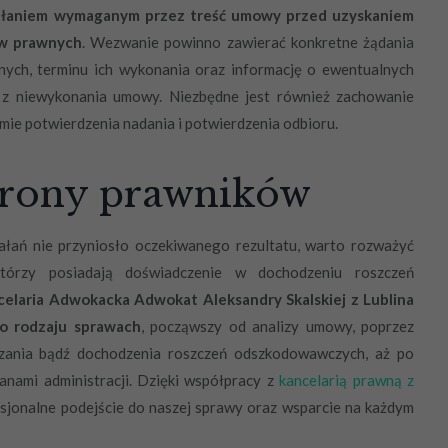
iałaniem wymaganym przez treść umowy przed uzyskaniem
ów prawnych
. Wezwanie powinno zawierać konkretne żądania
ch, terminu ich wykonania oraz informację o ewentualnych
 z niewykonania umowy. Niezbędne jest również zachowanie
ie potwierdzenia nadania i potwierdzenia odbioru.
trony prawników
ałań nie przyniosło oczekiwanego rezultatu, warto rozważyć
tórzy posiadają doświadczenie w dochodzeniu roszczeń
celaria Adwokacka Adwokat Aleksandry Skalskiej z Lublina
o rodzaju sprawach
, począwszy od analizy umowy, poprzez
ązania bądź dochodzenia roszczeń odszkodowawczych, aż po
ganami administracji. Dzięki współpracy z
kancelarią prawną z
esjonalne podejście do naszej sprawy oraz wsparcie na każdym