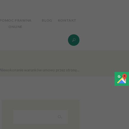
POMOC PRAWNA
BLOG
KONTAKT
ONLINE
Niewykonanie warunków umowy przez stronę...