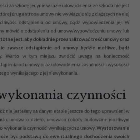
ści za szkodę jedynie w razie udowodnienia, że szkoda nie jest
 której druga strona umowy nie wywiązuje się z ciążących na niej
ożliwość odstąpienia od umowy, bądź wypowiedzenia jej. W
y mówić o odstąpieniu od umowy/wypowiedzeniu umowy lub
stotne jest, aby dokładnie przeanalizować treść umowy oraz
 nie zawsze odstąpienie od umowy będzie możliwe, bądź
.
Warto w tym miejscu zwrócić uwagę na konieczność
stąpienia od umowy oraz udowodnienia zasadności i wysokości
go wynikającego z jej niewykonania.
wykonania czynności
dź nie jesteśmy na danym etapie jeszcze do tego uprawnieni w
 m.in. umowa o dzieło, umowa o roboty budowlane możliwym
 do wykonania czynności wynikających z umowy.
Wystosowanie
 może być podstawą do ewentualnego dochodzenia swoich